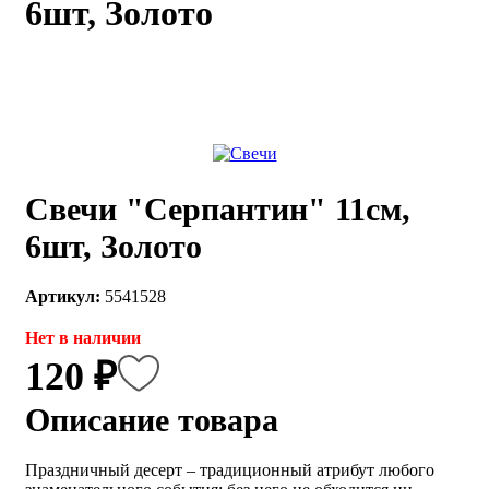
6шт, Золото
каты
Мастер-
классы
Заказать
звонок
Киров,
тябрьский
Свечи "Серпантин" 11см,
оспект, 106
fo@kremiko.ru
6шт, Золото
 (964) 256-54-
Артикул:
5541528
Нет в наличии
120 ₽
Описание товара
Праздничный десерт – традиционный атрибут любого