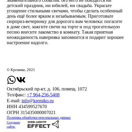
знаменательного события: без него не обходится ни
детский праздник, ни юбилей, ни свадьба. Украсьте
угощение стильными свечами, чтобы сделать особенный
день ещё более ярким и незабываемым. Приготовьте
сюрприз-вечеринку для дорогого вам человека: погасите
в доме свет, зажгите свечи на торте и под трогательную
песню внесите лакомство в комнату. Такая приятная
неожиданность наверняка запомнится и подарит хорошее
настроение надолго.
© Кремико, 2021
Октябрьский пр-кт, д. 106, помещ. 1072
Тел/факс:
+7 964-256-5408
Е-mail:
info@kremiko.ru
ИНН 434599527670
ОГРН 315435000007021
Политика обработки персональных данных
Создание
сайта: