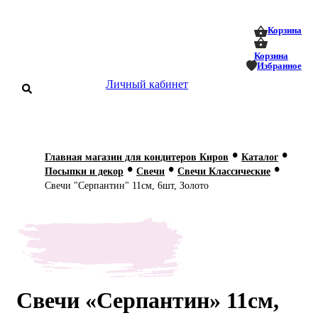
0
0
Корзина
Корзина
Избранное
Личный кабинет
аталог
•
•
Главная магазин для кондитеров Киров
Каталог
•
•
•
оставка
Посыпки и декор
Свечи
Свечи Классические
 оплата
Свечи "Серпантин" 11см, 6шт, Золото
Статьи
О нас
Контакты
Свечи «Серпантин» 11см,