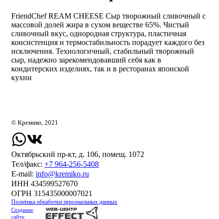
FriendChef REAM CHEESE Сыр творожный сливочный с
массовой долей жира в сухом веществе 65%. Чистый
сливочный вкус, однородная структура, пластичная
консистенция и термостабильность порадует каждого без
исключения. Технологичный, стабильный творожный
сыр, надежно зарекомендовавший себя как в
кондитерских изделиях, так и в ресторанах японской
кухни
© Кремико, 2021
Октябрьский пр-кт, д. 106, помещ. 1072
Тел/факс:
+7 964-256-5408
Е-mail:
info@kremiko.ru
ИНН 434599527670
ОГРН 315435000007021
Политика обработки персональных данных
Создание
сайта: