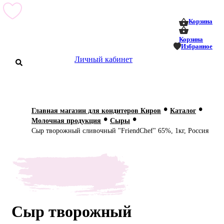
0
0
Корзина
Корзина
Избранное
Личный кабинет
аталог
•
•
Главная магазин для кондитеров Киров
Каталог
•
•
оставка
Молочная продукция
Сыры
 оплата
Сыр творожный сливочный "FriendChef" 65%, 1кг, Россия
Статьи
О нас
Контакты
Сыр творожный