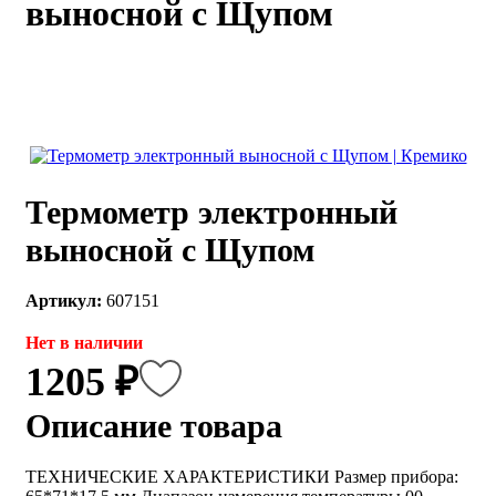
выносной с Щупом
каты
Мастер-
классы
Заказать
звонок
Киров,
тябрьский
Термометр электронный
оспект, 106
fo@kremiko.ru
выносной с Щупом
 (964) 256-54-
Артикул:
607151
Нет в наличии
1205 ₽
Описание товара
ТЕХНИЧЕСКИЕ ХАРАКТЕРИСТИКИ Размер прибора: