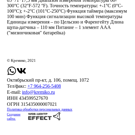
65*71*17,5 мм Диапазон измерения температуры 00-
300°C (32°F-572 °F). Точность температуры: +-1°C (0°C-
100°C); +-2°C (101°C-250°C) Функция таймера (максимум
100 мин) Функция сигнализации высокой температуры
Единицы измерения – по Цельсию и Фаренгейту Длина
щупа-датчика – 110 мм Питание – 1 элемент ААА
("мизинчиковая" батарейка)
© Кремико, 2021
Октябрьский пр-кт, д. 106, помещ. 1072
Тел/факс:
+7 964-256-5408
Е-mail:
info@kremiko.ru
ИНН 434599527670
ОГРН 315435000007021
Политика обработки персональных данных
Создание
сайта: