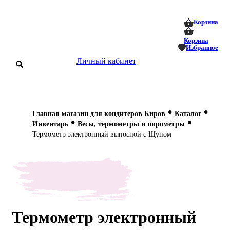
0
0
Корзина
Корзина
Избранное
Личный кабинет
аталог
•
•
Главная магазин для кондитеров Киров
Каталог
•
•
оставка
Инвентарь
Весы, термометры и пирометры
 оплата
Термометр электронный выносной с Щупом
Статьи
О нас
Контакты
Термометр электронный