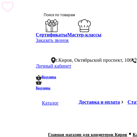
Сертификаты
Мастер-классы
Заказать звонок
г.Киров, Октябрьский проспект, 106
Личный кабинет
0
0
Корзина
Корзина
Доставка и оплата
Ста
Каталог
•
Главная магазин для кондитеров Киров
К