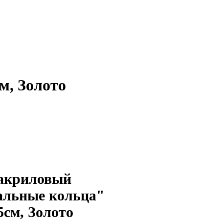
м, Золото
 акриловый
альные кольца"
5см, Золото