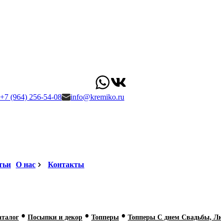
+7 (964) 256-54-08
info@kremiko.ru
тьи
О нас
Контакты
•
•
•
аталог
Посыпки и декор
Топперы
Топперы С днем Свадьбы, Л