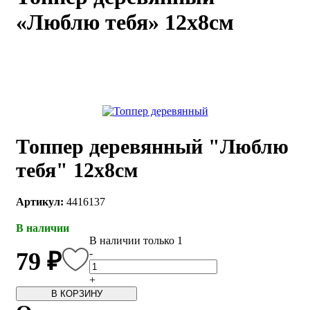
«Люблю тебя» 12х8см
каты
Мастер-
классы
Заказать
звонок
Киров,
тябрьский
оспект, 106
Топпер деревянный "Люблю
fo@kremiko.ru
 (964) 256-54-
тебя" 12х8см
Артикул:
4416137
В наличии
В наличии только 1
-
79 ₽
+
В КОРЗИНУ