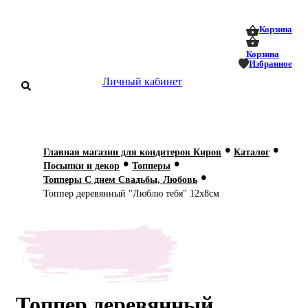
0
0
Корзина
Корзина
Избранное
Личный кабинет
аталог
•
•
Главная магазин для кондитеров Киров
Каталог
•
•
оставка
Посыпки и декор
Топперы
 оплата
•
Топперы С днем Свадьбы, Любовь
Топпер деревянный "Люблю тебя" 12х8см
Статьи
О нас
Контакты
Топпер деревянный