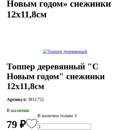
Новым годом» снежинки
каты
Мастер-
12х11,8см
классы
Заказать
звонок
Киров,
тябрьский
оспект, 106
fo@kremiko.ru
Топпер деревянный "С
 (964) 256-54-
Новым годом" снежинки
12х11,8см
Артикул:
3811752
В наличии
В наличии только 3
-
79 ₽