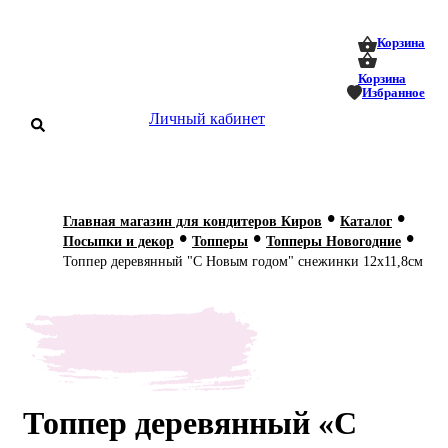
0
0
Корзина
Корзина
Избранное
Личный кабинет
аталог
•
•
Главная магазин для кондитеров Киров
Каталог
•
•
•
оставка
Посыпки и декор
Топперы
Топперы Новогодние
 оплата
Топпер деревянный "С Новым годом" снежинки 12х11,8см
Статьи
О нас
Контакты
Топпер деревянный «С