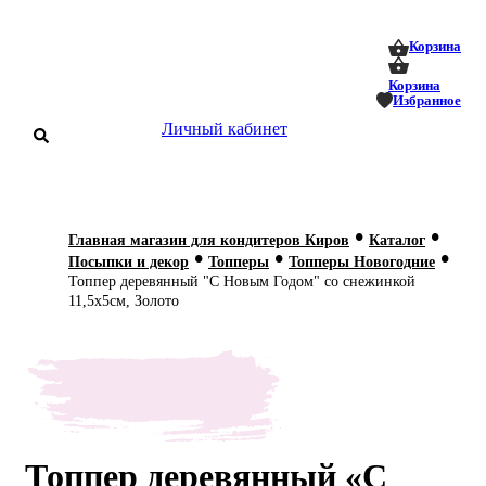
0
0
Корзина
Корзина
Избранное
Личный кабинет
аталог
•
•
Главная магазин для кондитеров Киров
Каталог
•
•
•
оставка
Посыпки и декор
Топперы
Топперы Новогодние
 оплата
Топпер деревянный "С Новым Годом" со снежинкой
11,5х5см, Золото
Статьи
О нас
Контакты
Топпер деревянный «С