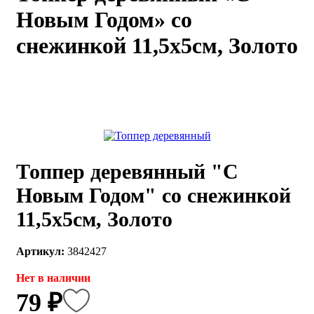
Новым Годом» со
каты
Мастер-
классы
снежинкой 11,5х5см, Золото
Заказать
звонок
Киров,
тябрьский
оспект, 106
fo@kremiko.ru
 (964) 256-54-
Топпер деревянный "С
Новым Годом" со снежинкой
11,5х5см, Золото
Артикул:
3842427
Нет в наличии
79 ₽