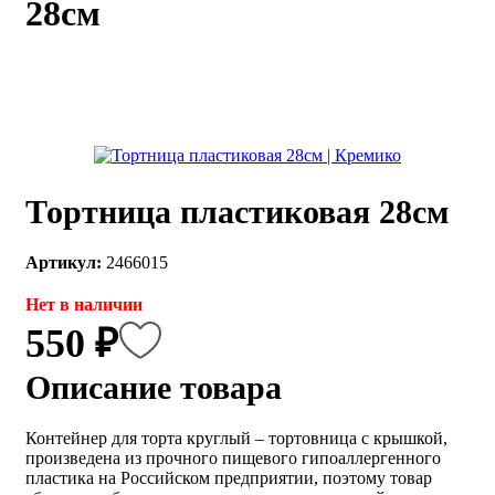
28см
каты
Мастер-
классы
Заказать
звонок
Киров,
тябрьский
Тортница пластиковая 28см
оспект, 106
fo@kremiko.ru
 (964) 256-54-
Артикул:
2466015
Нет в наличии
550 ₽
Описание товара
Контейнер для торта круглый – тортовница с крышкой,
произведена из прочного пищевого гипоаллергенного
пластика на Российском предприятии, поэтому товар