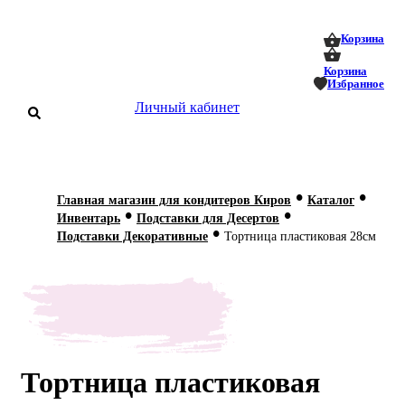
0
0
Корзина
Корзина
Избранное
Личный кабинет
аталог
•
•
Главная магазин для кондитеров Киров
Каталог
•
•
оставка
Инвентарь
Подставки для Десертов
 оплата
•
Подставки Декоративные
Тортница пластиковая 28см
Статьи
О нас
Контакты
Тортница пластиковая