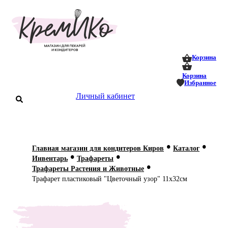
0
0
Корзина
Корзина
Избранное
аталог
Личный кабинет
оставка
 оплата
•
•
Главная магазин для кондитеров Киров
Каталог
Статьи
•
•
Инвентарь
Трафареты
•
Трафареты Растения и Животные
О нас
Трафарет пластиковый "Цветочный узор" 11х32см
Контакты