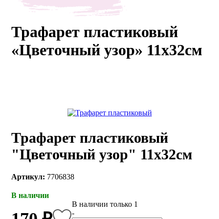
каты
Мастер-
классы
Трафарет пластиковый
«Цветочный узор» 11х32см
Заказать
звонок
Киров,
тябрьский
оспект, 106
fo@kremiko.ru
 (964) 256-54-
Трафарет пластиковый
"Цветочный узор" 11х32см
Артикул:
7706838
В наличии
В наличии только 1
-