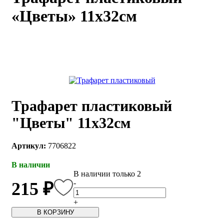
«Цветы» 11х32см
каты
Мастер-
классы
Заказать
звонок
Киров,
тябрьский
оспект, 106
Трафарет пластиковый
fo@kremiko.ru
 (964) 256-54-
"Цветы" 11х32см
Артикул:
7706822
В наличии
В наличии только 2
-
215 ₽
+
В КОРЗИНУ