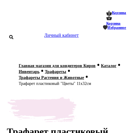
0
0
Корзина
Корзина
Избранное
Личный кабинет
аталог
•
•
Главная магазин для кондитеров Киров
Каталог
•
•
оставка
Инвентарь
Трафареты
 оплата
•
Трафареты Растения и Животные
Трафарет пластиковый "Цветы" 11х32см
Статьи
О нас
Контакты
Трафарет пластиковый