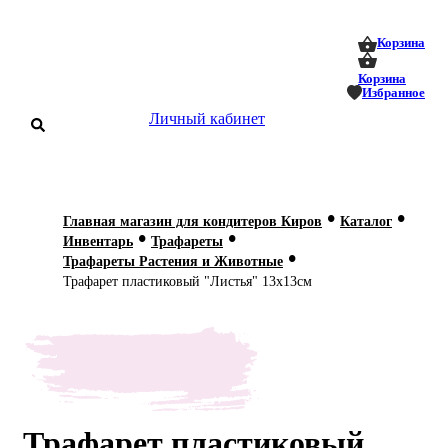
0
0
Корзина
Корзина
Избранное
Личный кабинет
аталог
•
•
Главная магазин для кондитеров Киров
Каталог
•
•
оставка
Инвентарь
Трафареты
 оплата
•
Трафареты Растения и Животные
Трафарет пластиковый "Листья" 13х13см
Статьи
О нас
Контакты
Трафарет пластиковый