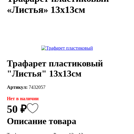
«Листья» 13х13см
каты
Мастер-
классы
Заказать
звонок
Киров,
тябрьский
оспект, 106
Трафарет пластиковый
fo@kremiko.ru
 (964) 256-54-
"Листья" 13х13см
Артикул:
7432057
Нет в наличии
50 ₽
Описание товара