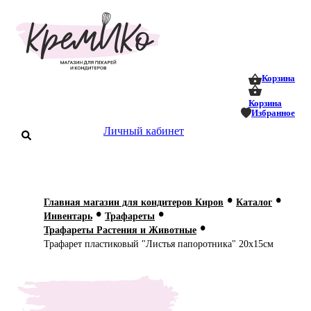
0
0
Корзина
Корзина
Избранное
аталог
Личный кабинет
оставка
 оплата
•
•
Главная магазин для кондитеров Киров
Каталог
Статьи
•
•
Инвентарь
Трафареты
•
Трафареты Растения и Животные
О нас
Трафарет пластиковый "Листья папоротника" 20х15см
Контакты