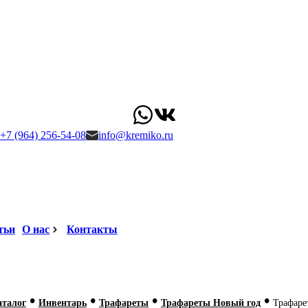
+7 (964) 256-54-08
info@kremiko.ru
тьи
О нас
Контакты
•
•
•
•
аталог
Инвентарь
Трафареты
Трафареты Новый год
Трафаре