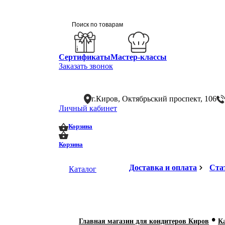
Сертификаты
Мастер-классы
Заказать звонок
г.Киров, Октябрьский проспект, 106
Личный кабинет
0
0
Корзина
Корзина
Доставка и оплата
Ста
Каталог
•
Главная магазин для кондитеров Киров
К