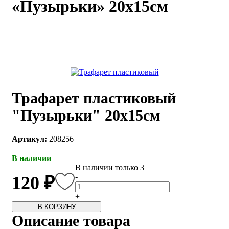
«Пузырьки» 20х15см
каты
Мастер-
классы
Заказать
звонок
Киров,
тябрьский
Трафарет пластиковый
оспект, 106
fo@kremiko.ru
"Пузырьки" 20х15см
 (964) 256-54-
Артикул:
208256
В наличии
В наличии только 3
-
120 ₽
+
В КОРЗИНУ
Описание товара