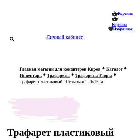
0
0
Корзина
Корзина
Избранное
Личный кабинет
аталог
•
•
Главная магазин для кондитеров Киров
Каталог
•
•
•
оставка
Инвентарь
Трафареты
Трафареты Узоры
 оплата
Трафарет пластиковый "Пузырьки" 20х15см
Статьи
О нас
Контакты
Трафарет пластиковый