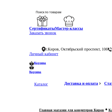
Сертификаты
Мастер-классы
Заказать звонок
г.Киров, Октябрьский проспект, 106
Личный кабинет
0
0
Корзина
Корзина
Доставка и оплата
Ста
Каталог
•
Главная магазин для кондитеров Киров
К