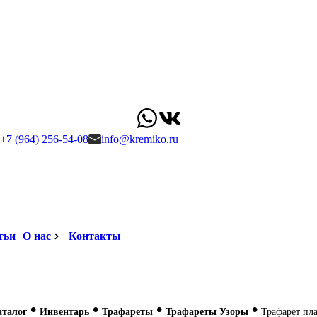
+7 (964) 256-54-08
info@kremiko.ru
тьи
О нас
Контакты
•
•
•
•
аталог
Инвентарь
Трафареты
Трафареты Узоры
Трафарет пл