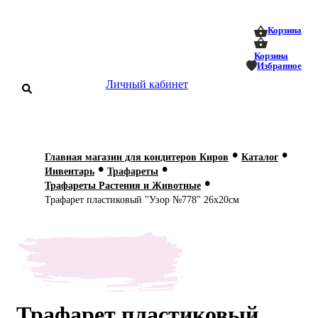
0
0
Корзина
Корзина
Избранное
Личный кабинет
аталог
•
•
Главная магазин для кондитеров Киров
Каталог
•
•
оставка
Инвентарь
Трафареты
 оплата
•
Трафареты Растения и Животные
Трафарет пластиковый "Узор №778" 26х20см
Статьи
О нас
Контакты
Трафарет пластиковый