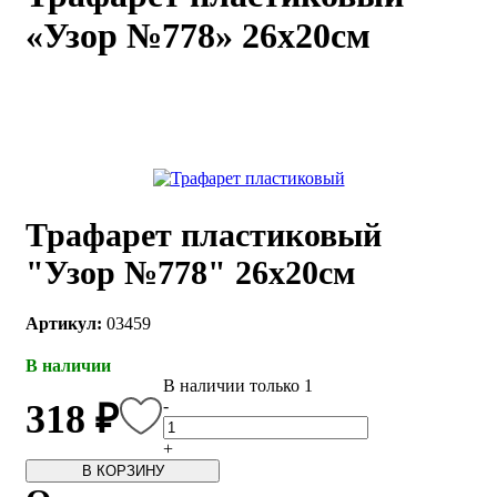
«Узор №778» 26х20см
каты
Мастер-
классы
Заказать
звонок
Киров,
тябрьский
оспект, 106
Трафарет пластиковый
fo@kremiko.ru
 (964) 256-54-
"Узор №778" 26х20см
Артикул:
03459
В наличии
В наличии только 1
-
318 ₽
+
В КОРЗИНУ