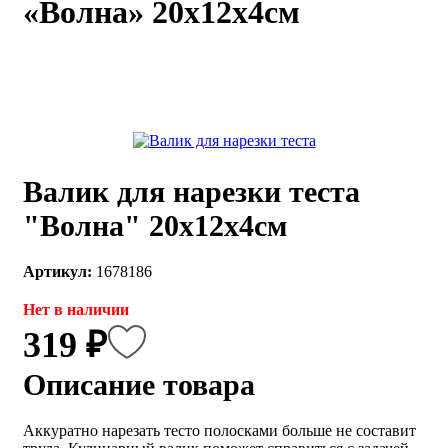
«Волна» 20х12х4см
каты
Мастер-
классы
Заказать
звонок
Киров,
тябрьский
Валик для нарезки теста
оспект, 106
fo@kremiko.ru
"Волна" 20х12х4см
 (964) 256-54-
Артикул:
1678186
Нет в наличии
319 ₽
Описание товара
Аккуратно нарезать тесто полосками больше не составит