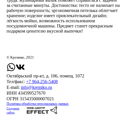
труда. Кулинарный валик поможет справиться с задачей
за считанные минуты. Достоинства: тесто не налипает на
рабочую поверхность; эргономичная петелька облегчает
хранение; изделие имеет привлекательный дизайн;
лёгкость мойки, возможность использования
посудомоечной машины. Предмет станет прекрасным
подарком ценителю вкусной выпечки!
© Кремико, 2021
Октябрьский пр-кт, д. 106, помещ. 1072
Тел/факс:
+7 964-256-5408
Е-mail:
info@kremiko.ru
ИНН 434599527670
ОГРН 315435000007021
Политика обработки персональных данных
Создание
сайта: