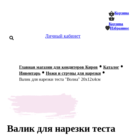
0
0
Корзина
Корзина
Избранное
Личный кабинет
аталог
•
•
Главная магазин для кондитеров Киров
Каталог
•
•
оставка
Инвентарь
Ножи и струны для нарезки
 оплата
Валик для нарезки теста "Волна" 20х12х4см
Статьи
О нас
Контакты
Валик для нарезки теста