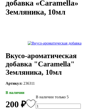
добавка «Caramella»
каты
Мастер-
Земляника, 10мл
классы
Заказать
звонок
Киров,
тябрьский
оспект, 106
fo@kremiko.ru
Вкусо-ароматическая
 (964) 256-54-
добавка "Caramella"
Земляника, 10мл
Артикул:
236311
В наличии
В наличии только 5
-
200 ₽