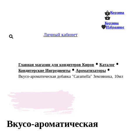
0
0
Корзина
Корзина
Избранное
Личный кабинет
аталог
•
•
Главная магазин для кондитеров Киров
Каталог
•
•
оставка
Кондитерские Ингредиенты
Ароматизаторы
 оплата
Вкусо-ароматическая добавка "Caramella" Земляника, 10мл
Статьи
О нас
Контакты
Вкусо-ароматическая