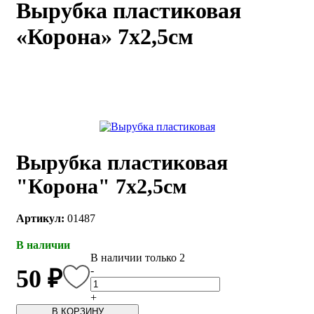
Вырубка пластиковая
каты
Мастер-
«Корона» 7х2,5см
классы
Заказать
звонок
Киров,
тябрьский
оспект, 106
fo@kremiko.ru
Вырубка пластиковая
 (964) 256-54-
"Корона" 7х2,5см
Артикул:
01487
В наличии
В наличии только 2
-
50 ₽
+
В КОРЗИНУ