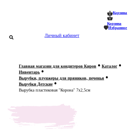
0
0
Корзина
Корзина
Избранное
Личный кабинет
аталог
•
•
Главная магазин для кондитеров Киров
Каталог
•
оставка
Инвентарь
 оплата
•
Вырубки, плунжеры для пряников, печенья
•
Вырубки Детские
Статьи
Вырубка пластиковая "Корона" 7х2,5см
О нас
Контакты