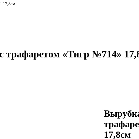
" 17,8см
с трафаретом «Тигр №714» 17,
Вырубка
трафаре
17,8см