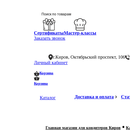
Сертификаты
Мастер-классы
Заказать звонок
г.Киров, Октябрьский проспект, 106
Личный кабинет
0
0
Корзина
Корзина
Доставка и оплата
Ста
Каталог
•
Главная магазин для кондитеров Киров
К