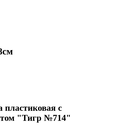
8см
 пластиковая с
том "Тигр №714"