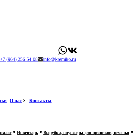
+7 (964) 256-54-08
info@kremiko.ru
тьи
О нас
Контакты
•
•
•
аталог
Инвентарь
Вырубки, плунжеры для пряников, печенья