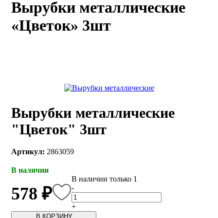
Вырубки металлические
каты
Мастер-
«Цветок» 3шт
классы
Заказать
звонок
Киров,
тябрьский
оспект, 106
fo@kremiko.ru
Вырубки металлические
 (964) 256-54-
"Цветок" 3шт
Артикул:
2863059
В наличии
В наличии только 1
-
578 ₽
+
В КОРЗИНУ