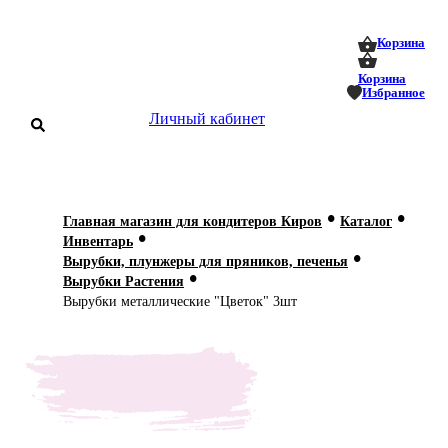
0
0
Корзина
Корзина
Избранное
Личный кабинет
аталог
•
•
Главная магазин для кондитеров Киров
Каталог
•
оставка
Инвентарь
 оплата
•
Вырубки, плунжеры для пряников, печенья
•
Вырубки Растения
Статьи
Вырубки металлические "Цветок" 3шт
О нас
Контакты