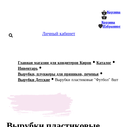
0
0
Корзина
Корзина
Избранное
Личный кабинет
аталог
•
•
Главная магазин для кондитеров Киров
Каталог
•
оставка
Инвентарь
 оплата
•
Вырубки, плунжеры для пряников, печенья
•
Вырубки Детские
Вырубки пластиковые "Футбол" 8шт
Статьи
О нас
Контакты
Вырубки пластиковые