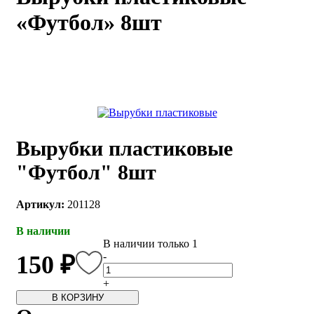
«Футбол» 8шт
каты
Мастер-
классы
Заказать
звонок
Киров,
тябрьский
оспект, 106
Вырубки пластиковые
fo@kremiko.ru
 (964) 256-54-
"Футбол" 8шт
Артикул:
201128
В наличии
В наличии только 1
-
150 ₽
+
В КОРЗИНУ