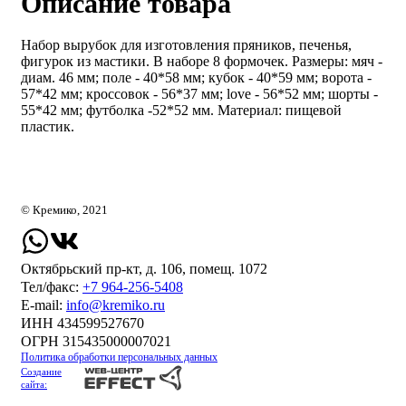
Описание товара
Набор вырубок для изготовления пряников, печенья,
фигурок из мастики. В наборе 8 формочек. Размеры: мяч -
диам. 46 мм; поле - 40*58 мм; кубок - 40*59 мм; ворота -
57*42 мм; кроссовок - 56*37 мм; love - 56*52 мм; шорты -
55*42 мм; футболка -52*52 мм. Материал: пищевой
пластик.
© Кремико, 2021
Октябрьский пр-кт, д. 106, помещ. 1072
Тел/факс:
+7 964-256-5408
Е-mail:
info@kremiko.ru
ИНН 434599527670
ОГРН 315435000007021
Политика обработки персональных данных
Создание
сайта: