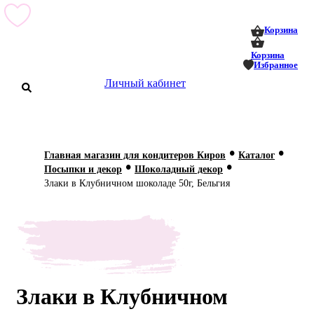
0
0
Корзина
Корзина
Избранное
Личный кабинет
аталог
•
•
Главная магазин для кондитеров Киров
Каталог
•
•
оставка
Посыпки и декор
Шоколадный декор
 оплата
Злаки в Клубничном шоколаде 50г, Бельгия
Статьи
О нас
Контакты
Злаки в Клубничном