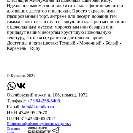
блестящие жемчужины из шоколада Callebaut Ruby.
Идеальное лакомство и восхитительная финишная нотка
для ваших десертов и выпечки. Просто украсьте ими
глазированный торт, антреме или десерт, добавив тем
самым свою элегантную сладкую нотку. При смешивании
с шоколадным муссом, мороженым или баваруа они
придадут вашим десертам хрустящую шоколадную
текстуру, которая сохранится длительное время.
Доступны в пяти цветах: Темный - Молочный - Белый -
Карамель - Ruby
© Кремико, 2021
Октябрьский пр-кт, д. 106, помещ. 1072
Тел/факс:
+7 964-256-5408
Е-mail:
info@kremiko.ru
ИНН 434599527670
ОГРН 315435000007021
Политика обработки персональных данных
Создание
сайта: