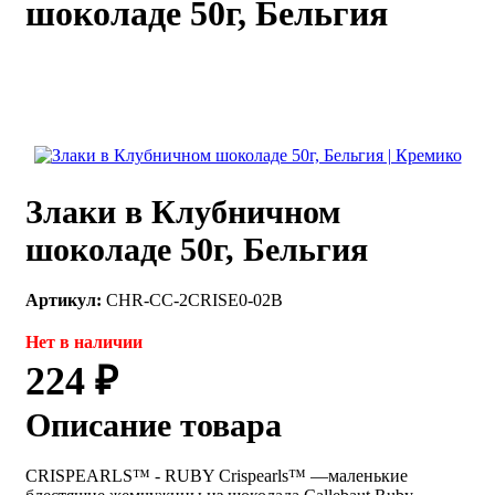
шоколаде 50г, Бельгия
каты
Мастер-
классы
Заказать
звонок
Киров,
тябрьский
Злаки в Клубничном
оспект, 106
fo@kremiko.ru
шоколаде 50г, Бельгия
 (964) 256-54-
Артикул:
CHR-CC-2CRISE0-02B
Нет в наличии
224 ₽
Описание товара
CRISPEARLS™ - RUBY Crispearls™ —маленькие