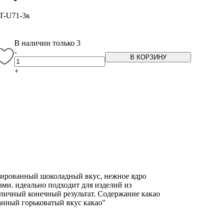
T-U71-3к
В наличии только 3
-
В КОРЗИНУ
+
сированный шоколадный вкус, нежное ядро
ами. идеально подходит для изделий из
отличный конечный результат. Содержание какао
ванный горьковатый вкус какао"