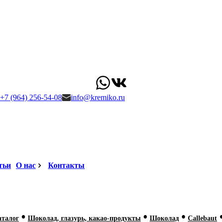
+7 (964) 256-54-08
info@kremiko.ru
тьи
О нас
Контакты
•
•
•
аталог
Шоколад, глазурь, какао-продукты
Шоколад
Callebaut