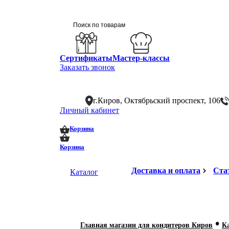
Сертификаты
Мастер-классы
Заказать звонок
г.Киров, Октябрьский проспект, 106
Личный кабинет
0
0
Корзина
Корзина
Доставка и оплата
Ста
Каталог
•
Главная магазин для кондитеров Киров
К