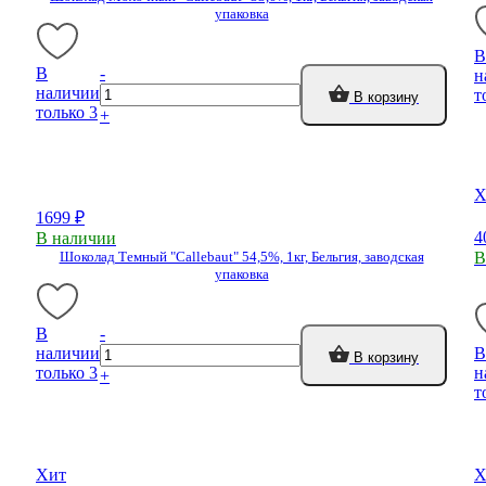
упаковка
В
В
-
н
наличии
т
В корзину
только 3
+
Х
1699 ₽
4
В наличии
Шоколад Темный "Callebaut" 54,5%, 1кг, Бельгия, заводская
В
упаковка
В
-
наличии
В
В корзину
только 3
н
+
т
Хит
Х