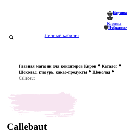
0
0
Корзина
Корзина
Избранное
Личный кабинет
аталог
•
•
Главная магазин для кондитеров Киров
Каталог
•
•
оставка
Шоколад, глазурь, какао-продукты
Шоколад
 оплата
Callebaut
Статьи
О нас
Контакты
Callebaut