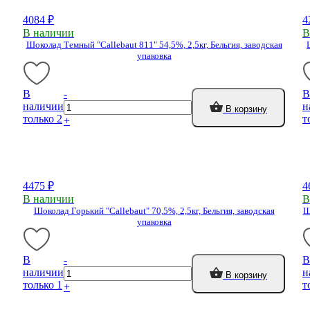
4084 ₽
4
В наличии
В
Шоколад Темный "Callebaut 811" 54,5%, 2,5кг, Бельгия, заводская
упаковка
В
-
В
наличии
н
В корзину
только 2
т
+
4475 ₽
4
В наличии
В
Шоколад Горький "Callebaut" 70,5%, 2,5кг, Бельгия, заводская
Ш
упаковка
В
-
В
наличии
н
В корзину
только 1
т
+