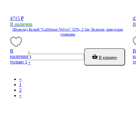
4715 ₽
4
В наличии
В
Шоколад Белый "Callebaut Velvet" 32%, 2,5кг, Бельгия, заводская
упаковка
В
-
В
наличии
н
В корзину
только 1
т
+
«
1
2
»