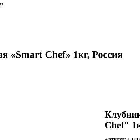
ия
 «Smart Chef» 1кг, Россия
Клубник
Chef" 1к
Артикул:
11000