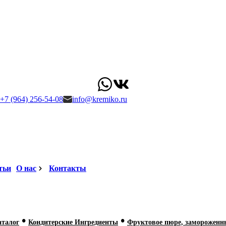
+7 (964) 256-54-08
info@kremiko.ru
тьи
О нас
Контакты
•
•
аталог
Кондитерские Ингредиенты
Фруктовое пюре, замороженн