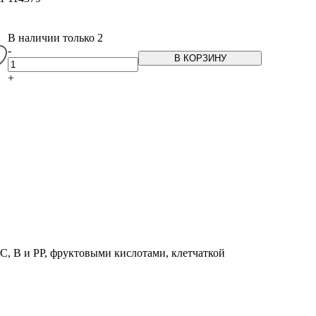
В наличии только 2
-
В КОРЗИНУ
+
С, В и РР, фруктовыми кислотами, клетчаткой