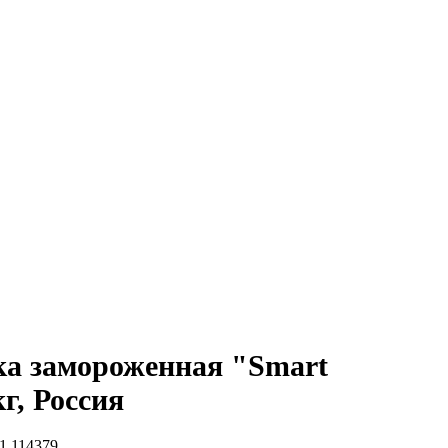
а замороженная "Smart
г, Россия
1 114379