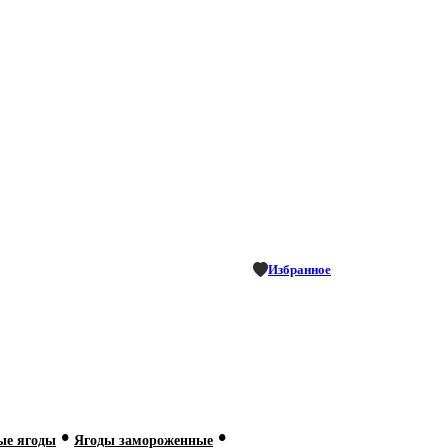
Избранное
•
•
ые ягоды
Ягоды замороженные