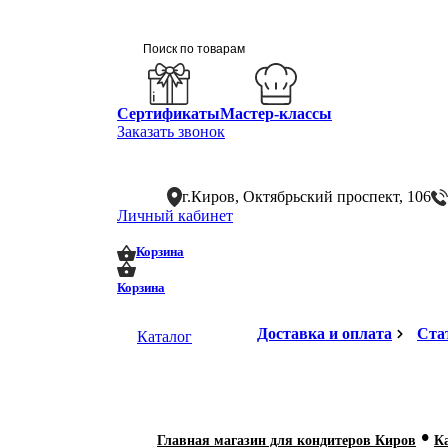
Сертификаты
Мастер-классы
Заказать звонок
г.Киров, Октябрьский проспект, 106
Личный кабинет
0
0
Корзина
Корзина
Доставка и оплата
Ста
Каталог
•
Главная магазин для кондитеров Киров
К