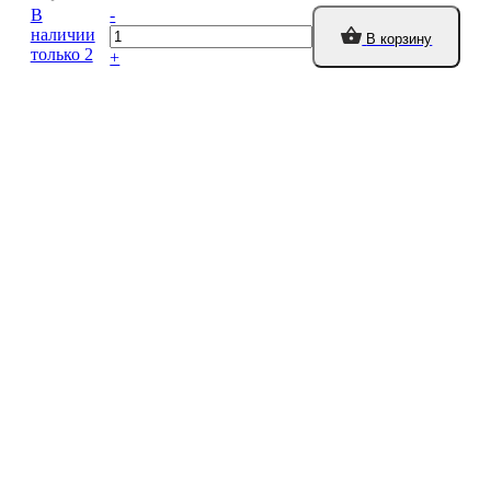
В
-
наличии
В корзину
только 2
+