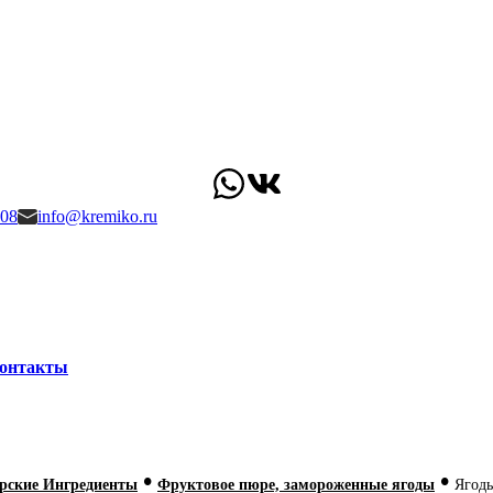
-08
info@kremiko.ru
онтакты
•
•
рские Ингредиенты
Фруктовое пюре, замороженные ягоды
Ягод