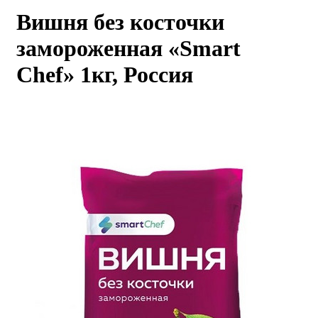
Вишня без косточки
каты
Мастер-
классы
замороженная «Smart
Chef» 1кг, Россия
Заказать
звонок
Киров,
тябрьский
оспект, 106
fo@kremiko.ru
 (964) 256-54-