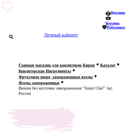
0
0
Корзина
Корзина
Избранное
Личный кабинет
аталог
•
•
Главная магазин для кондитеров Киров
Каталог
•
оставка
Кондитерские Ингредиенты
 оплата
•
Фруктовое пюре, замороженные ягоды
•
Ягоды замороженные
Статьи
Вишня без косточки замороженная "Smart Chef" 1кг,
Россия
О нас
Контакты