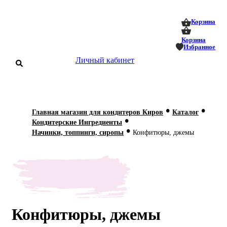
0
0
Корзина
Корзина
Избранное
Личный кабинет
аталог
•
•
Главная магазин для кондитеров Киров
Каталог
•
оставка
Кондитерские Ингредиенты
 оплата
•
Начинки, топпинги, сиропы
Конфитюры, джемы
Статьи
О нас
Контакты
Конфитюры, джемы