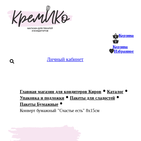
0
0
Корзина
Корзина
Избранное
аталог
Личный кабинет
оставка
 оплата
•
•
Главная магазин для кондитеров Киров
Каталог
Статьи
•
•
Упаковка и подложки
Пакеты для сладостей
•
Пакеты Бумажные
О нас
Конверт бумажный "Счастье есть" 8х15см
Контакты