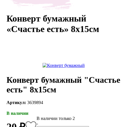
каты
Мастер-
классы
Конверт бумажный
«Счастье есть» 8х15см
Заказать
звонок
Киров,
тябрьский
оспект, 106
fo@kremiko.ru
 (964) 256-54-
Конверт бумажный "Счастье
есть" 8х15см
Артикул:
3639894
В наличии
В наличии только 2
-