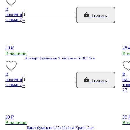
В
-
наличии
В корзину
только 7
+
20 ₽
28 
В наличии
В н
Конверт бумажный "Счастье есть" 8х15см
В
-
В
наличии
нал
В корзину
только 2
тол
+
27
30 ₽
30 
В наличии
В н
Пакет бумажный 25х20х9см, Крафт, 5шт