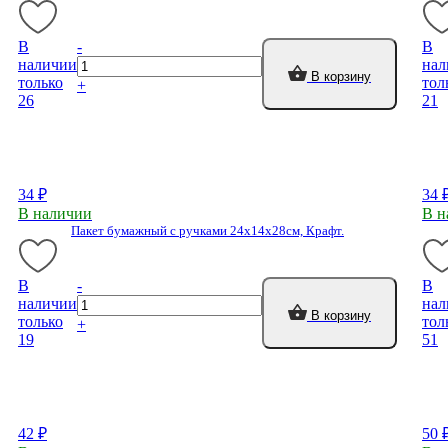
В
-
В
наличии
нал
В корзину
только
тол
+
26
21
34 ₽
34 
В наличии
В н
Пакет бумажный с ручками 24х14х28см, Крафт.
В
-
В
наличии
нал
В корзину
только
тол
+
19
51
42 ₽
50 