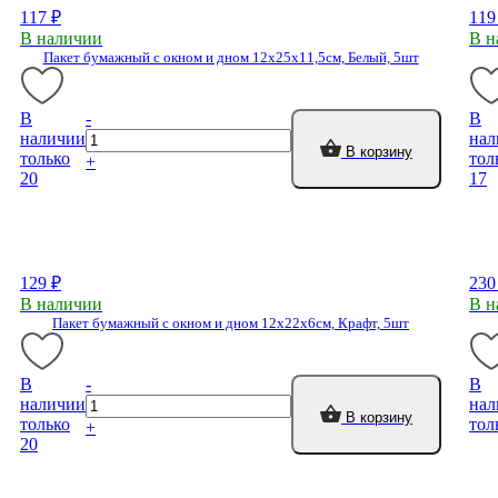
117 ₽
119
В наличии
В н
Пакет бумажный с окном и дном 12х25х11,5см, Белый, 5шт
В
-
В
наличии
нал
В корзину
только
тол
+
20
17
129 ₽
230
В наличии
В н
Пакет бумажный с окном и дном 12х22х6см, Крафт, 5шт
В
-
В
наличии
нал
В корзину
только
тол
+
20