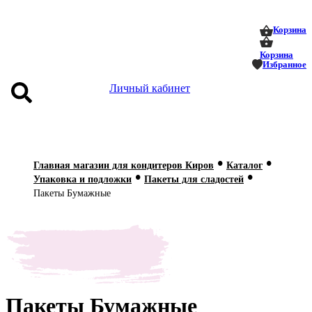
0
0
Корзина
Корзина
Избранное
Личный кабинет
аталог
•
•
оставка
Главная магазин для кондитеров Киров
Каталог
•
•
 оплата
Упаковка и подложки
Пакеты для сладостей
Пакеты Бумажные
Статьи
О нас
Контакты
Пакеты Бумажные