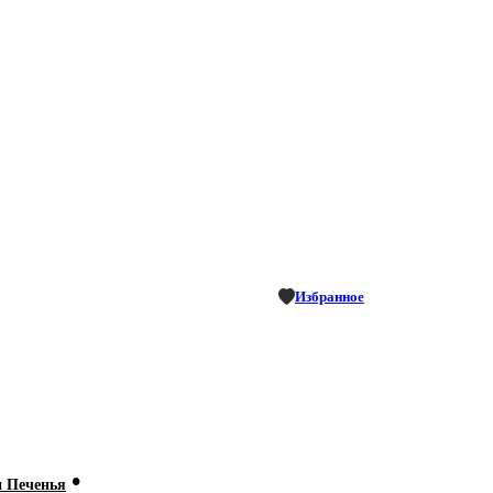
Избранное
•
и Печенья