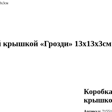
3х3см
й крышкой «Грозди» 13х13х3см
Коробка
крышкой
Артикул:
71551