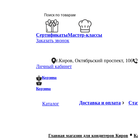
Сертификаты
Мастер-классы
Заказать звонок
г.Киров, Октябрьский проспект, 106
Личный кабинет
0
0
Корзина
Корзина
Доставка и оплата
Ста
Каталог
•
Главная магазин для кондитеров Киров
К