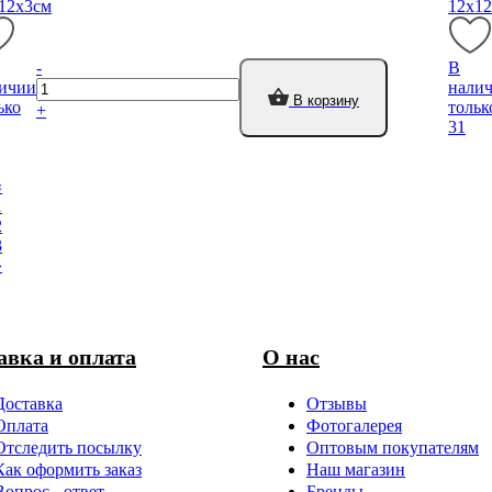
12х3см
12х1
-
В
ичии
нали
В корзину
ько
тольк
+
31
«
1
2
3
»
авка и оплата
О нас
Доставка
Отзывы
Оплата
Фотогалерея
Отследить посылку
Оптовым покупателям
Как оформить заказ
Наш магазин
Вопрос - ответ
Бренды