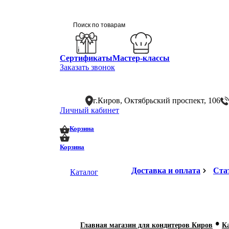
Сертификаты
Мастер-классы
Заказать звонок
г.Киров, Октябрьский проспект, 106
Личный кабинет
0
0
Корзина
Корзина
Доставка и оплата
Ста
Каталог
•
Главная магазин для кондитеров Киров
К