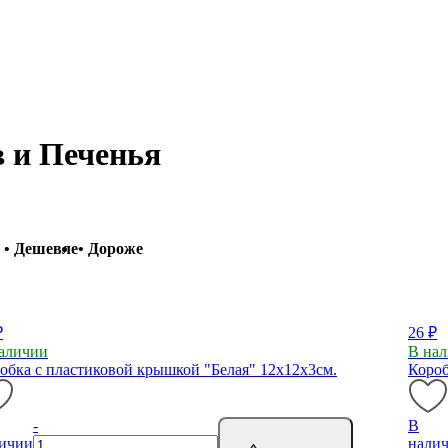
 и Печенья
• Дешевле
• Дороже
₽
26 ₽
аличии
В на
обка с пластиковой крышкой "Белая" 12х12х3см.
Короб
-
В
ичии
нали