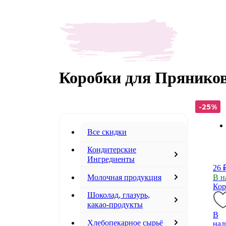
Коробки для Пряников
-25%
-25%
-25%
Все скидки
Кондитерские
Ингредиенты
26 
Молочная продукция
В н
Кор
Шоколад, глазурь,
какао-продукты
В
Хлебопекарное сырьё
нал