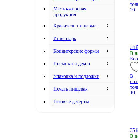
тол
Масло-жировая
20
продукция
Красители пищевые
Инвентарь
34 
Кондитерские формы
В н
Кор
Посыпки и декор
В
Упаковка и подложки
нал
тол
Печать пищевая
10
Готовые десерты
35 
В н