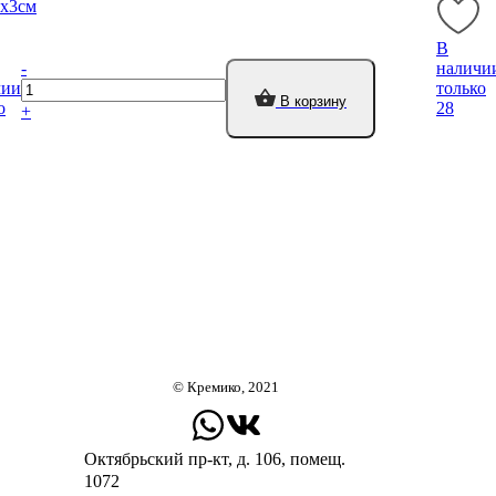
2х3см
В
-
наличи
чии
только
В корзину
о
28
+
© Кремико, 2021
Октябрьский пр-кт, д. 106, помещ.
1072