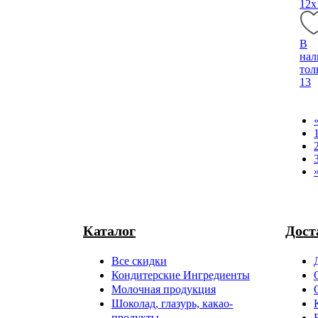
12х
В
нал
тол
13
Каталог
Дост
Все скидки
Кондитерские Ингредиенты
Молочная продукция
Шоколад, глазурь, какао-
продукты