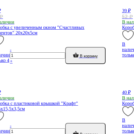
₽
39 ₽
 ₽
52 ₽
аличии
В на
обка с увеличенным окном "Счастливых
Короб
ентов" 20х20х5см
В
-
нали
ичии
тольк
В корзину
ько 4
+
₽
40 ₽
аличии
В на
обка с пластиковой крышкой "Крафт"
Короб
5х15,5х3,5см
В
-
нали
ичии
тольк