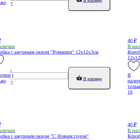
В корзину
ько
+
₽
40 ₽
аличии
В на
обка с ажурным окном "Ромашки" 12х12х3см
Короб
12х1
-
ичии
В
В корзину
ько
нали
+
тольк
16
₽
40 ₽
аличии
В на
обка с ажурным окном "С Новым годом"
Короб