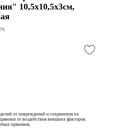
ния" 10,5х10,5х3см,
вая
75
зделий от повреждений и сохранения их
пряники от воздействия внешних факторов.
итных пряников.