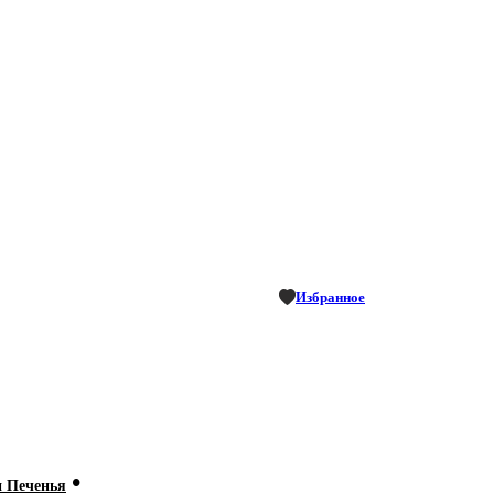
Избранное
•
и Печенья