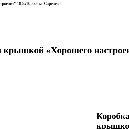
троения" 10,5х10,5х3см, Сиреневая
й крышкой «Хорошего настроен
Коробка
крышко