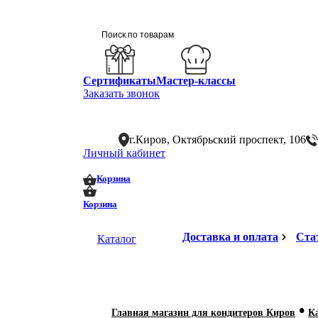
Сертификаты
Мастер-классы
Заказать звонок
г.Киров, Октябрьский проспект, 106
Личный кабинет
0
0
Корзина
Корзина
Доставка и оплата
Ста
Каталог
•
Главная магазин для кондитеров Киров
К