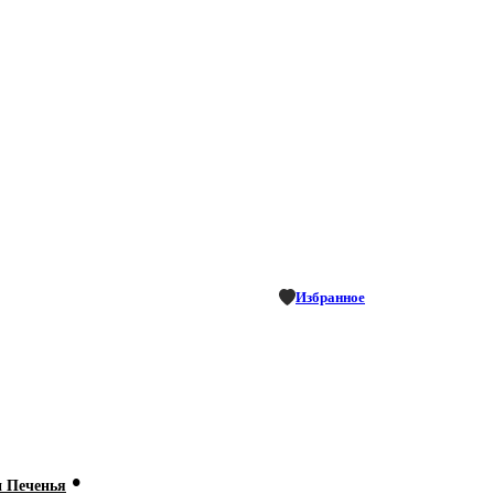
Избранное
•
и Печенья