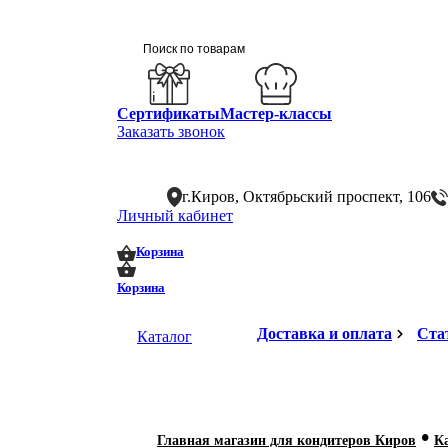
Сертификаты
Мастер-классы
Заказать звонок
г.Киров, Октябрьский проспект, 106
Личный кабинет
0
0
Корзина
Корзина
Доставка и оплата
Ста
Каталог
•
Главная магазин для кондитеров Киров
К