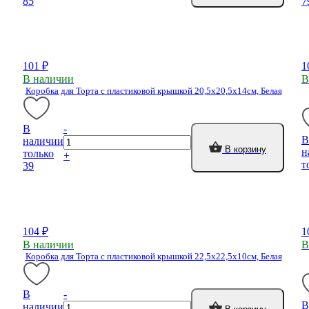
85
7
101 ₽
1
В наличии
В
Коробка для Торта с пластиковой крышкой 20,5х20,5х14см, Белая
В
-
В
наличии
В корзину
н
только
+
т
39
104 ₽
1
В наличии
В
Коробка для Торта с пластиковой крышкой 22,5х22,5х10см, Белая
В
-
В
наличии