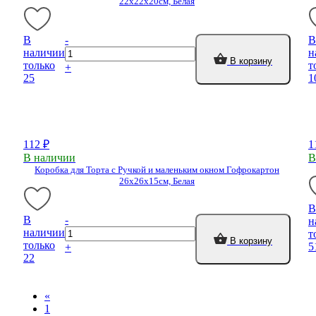
22х22х20см, Белая
В
-
В
наличии
н
В корзину
только
т
+
25
1
112 ₽
1
В наличии
В
Коробка для Торта с Ручкой и маленьким окном Гофрокартон
26х26х15см, Белая
В
В
-
н
наличии
т
В корзину
только
5
+
22
«
1