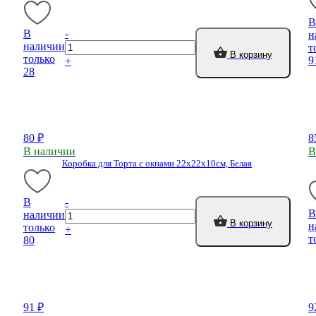
В
В
-
н
наличии
т
В корзину
только
9
+
28
80 ₽
8
В наличии
В
Коробка для Торта с окнами 22х22х10см, Белая
В
-
В
наличии
В корзину
н
только
+
т
80
91 ₽
9