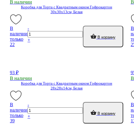
В наличии
В
Коробка для Торта с Квадратным окном Гофрокартон
30х30х13см, Белая
В
-
В
наличии
н
В корзину
только
т
+
22
2
93 ₽
9
В наличии
В
Коробка для Торта с Квадратным окном Гофрокартон
28х28х14см, Белая
В
-
В
наличии
н
В корзину
только
т
+
39
1