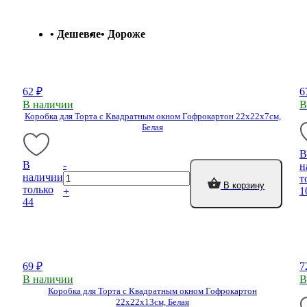
каты
Мастер-
классы
• Дешевле
• Дороже
Заказать
62 ₽
6
звонок
В наличии
В
Киров,
Коробка для Торта с Квадратным окном Гофрокартон 22х22х7см,
тябрьский
Белая
оспект, 106
fo@kremiko.ru
В
 (964) 256-54-
В
-
н
наличии
т
В корзину
только
1
+
44
69 ₽
7
В наличии
В
Коробка для Торта с Квадратным окном Гофрокартон
22х22х13см, Белая