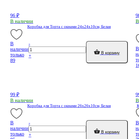
96 ₽
9
В наличии
В
Коробка для Торта с окнами 24х24х10см, Белая
В
-
В
наличии
В корзину
н
только
+
т
89
1
99 ₽
9
В наличии
В
Коробка для Торта с окнами 26х26х10см, Белая
К
В
-
В
наличии
н
В корзину
только
т
+