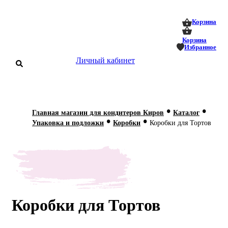
0
0
Корзина
Корзина
Избранное
Личный кабинет
аталог
•
•
Главная магазин для кондитеров Киров
Каталог
•
•
оставка
Упаковка и подложки
Коробки
Коробки для Тортов
 оплата
Статьи
О нас
Контакты
Коробки для Тортов