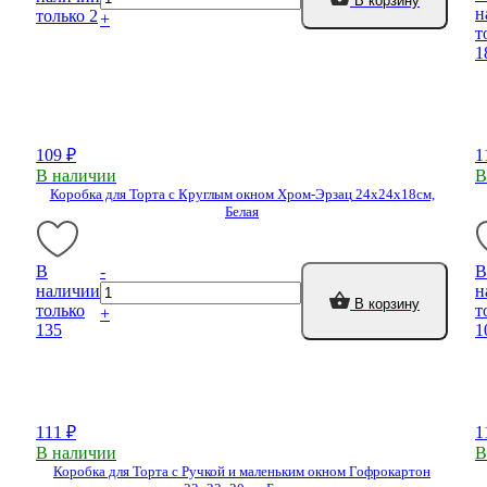
В корзину
н
только 2
+
т
1
109 ₽
1
В наличии
В
Коробка для Торта с Круглым окном Хром-Эрзац 24х24х18см,
Белая
В
-
В
наличии
н
В корзину
только
т
+
135
1
111 ₽
1
В наличии
В
Коробка для Торта с Ручкой и маленьким окном Гофрокартон