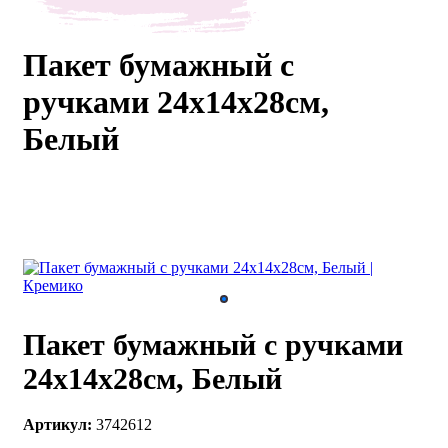
каты
Мастер-
классы
Пакет бумажный с
ручками 24х14х28см,
Заказать
Белый
звонок
Киров,
тябрьский
оспект, 106
fo@kremiko.ru
 (964) 256-54-
Пакет бумажный с ручками
24х14х28см, Белый
Артикул:
3742612