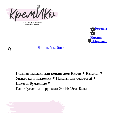
0
0
Корзина
Корзина
Избранное
аталог
Личный кабинет
оставка
 оплата
•
•
Главная магазин для кондитеров Киров
Каталог
Статьи
•
•
Упаковка и подложки
Пакеты для сладостей
•
Пакеты Бумажные
О нас
Пакет бумажный с ручками 24х14х28см, Белый
Контакты