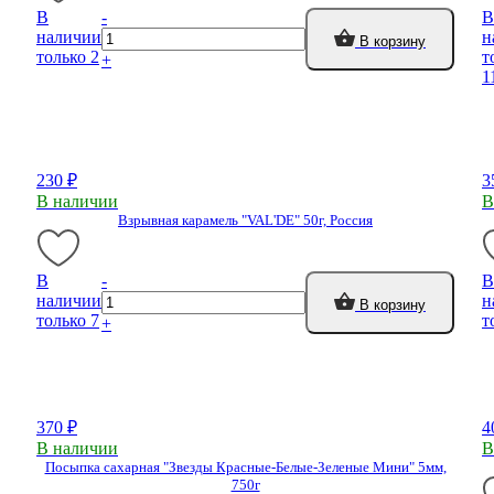
В
-
В
наличии
н
В корзину
только 2
т
+
1
230 ₽
3
В наличии
В
Взрывная карамель "VAL'DE" 50г, Россия
В
-
В
наличии
н
В корзину
только 7
т
+
370 ₽
4
В наличии
В
Посыпка сахарная "Звезды Красные-Белые-Зеленые Мини" 5мм,
750г