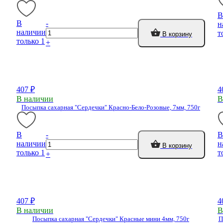
В
В
-
н
наличии
т
В корзину
только 1
+
407 ₽
4
В наличии
В
Посыпка сахарная "Сердечки" Красно-Бело-Розовые, 7мм, 750г
В
-
В
наличии
н
В корзину
только 1
т
+
407 ₽
4
В наличии
В
Посыпка сахарная "Сердечки" Красные мини 4мм, 750г
П