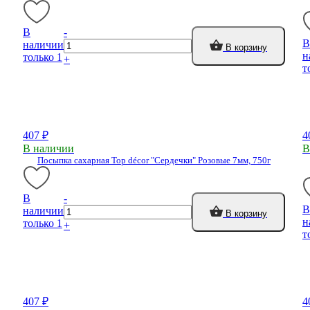
В
-
В
наличии
В корзину
н
только 1
+
т
407 ₽
4
В наличии
В
Посыпка сахарная Top décor "Сердечки" Розовые 7мм, 750г
В
-
В
наличии
В корзину
н
только 1
+
т
407 ₽
4