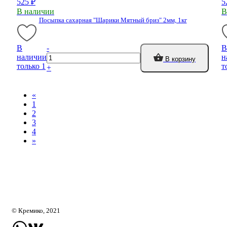
525 ₽
5
В наличии
В
Посыпка сахарная "Шарики Мятный бриз" 2мм, 1кг
В
-
В
наличии
н
В корзину
только 1
т
+
«
1
2
3
4
»
© Кремико, 2021