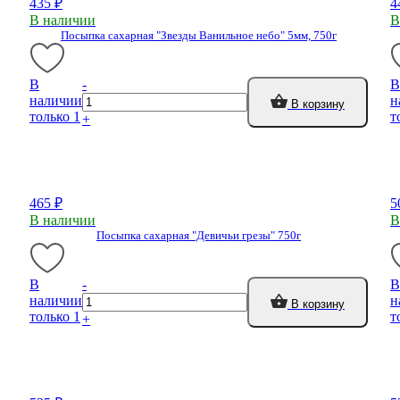
435 ₽
4
В наличии
В
Посыпка сахарная "Звезды Ванильное небо" 5мм, 750г
В
-
В
наличии
н
В корзину
только 1
т
+
465 ₽
5
В наличии
В
Посыпка сахарная "Девичьи грезы" 750г
В
-
В
наличии
н
В корзину
только 1
т
+