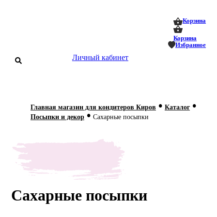
0
0
Корзина
Корзина
Избранное
Личный кабинет
аталог
•
•
Главная магазин для кондитеров Киров
Каталог
•
оставка
Посыпки и декор
Сахарные посыпки
 оплата
Статьи
О нас
Контакты
Сахарные посыпки