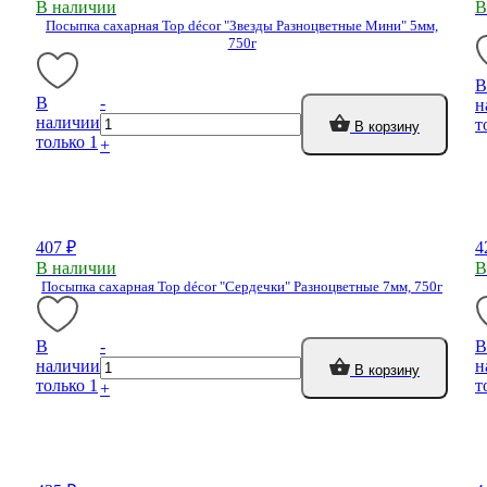
В наличии
В
Посыпка сахарная Top décor "Звезды Разноцветные Мини" 5мм,
750г
В
В
-
н
наличии
т
В корзину
только 1
+
407 ₽
4
В наличии
В
Посыпка сахарная Top décor "Сердечки" Разноцветные 7мм, 750г
В
-
В
наличии
н
В корзину
только 1
т
+