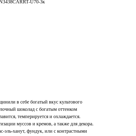
N3438CARRT-U70-3к
динили в себе богатый вкус культового
олочный шоколад с богатым оттенком
авится, темперируется и охлаждается.
изации муссов и кремов, а также для декора.
с-эль-ханут, фундук, или с контрастными