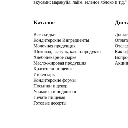
вкусами: маракуйя, лайм, зеленое яблоко и т.д."
Каталог
Дост
Все скидки
Доста
Кондитерские Ингредиенты
Оплат
Молочная продукция
Отсле
Шоколад, глазурь, какао-продукты
Как оф
Хлебопекарное сырьё
Вопрос
Масло-жировая продукция
Акции
Красители пищевые
Инвентарь
Кондитерские формы
Посыпки и декор
Упаковка и подложки
Печать пищевая
Готовые десерты