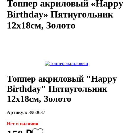
Топпер акриловый «Happy
каты
Мастер-
Birthday» Пятиугольник
классы
12х18см, Золото
Заказать
звонок
Киров,
тябрьский
оспект, 106
fo@kremiko.ru
 (964) 256-54-
Топпер акриловый "Happy
Birthday" Пятиугольник
12х18см, Золото
Артикул:
3960637
Нет в наличии