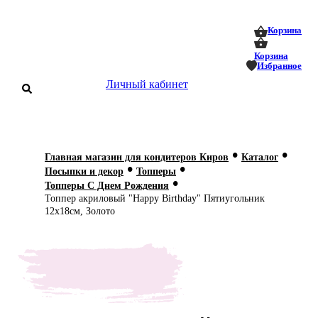
0
0
Корзина
Корзина
Избранное
Личный кабинет
аталог
•
•
Главная магазин для кондитеров Киров
Каталог
•
•
оставка
Посыпки и декор
Топперы
 оплата
•
Топперы С Днем Рождения
Топпер акриловый "Happy Birthday" Пятиугольник
Статьи
12х18см, Золото
О нас
Контакты