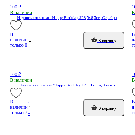
100 ₽
1
В наличии
В
Надпись акриловая "Happy Birthday 3" 8,5х8,5см, Серебро
В
-
В
наличии
н
В корзину
только 8
т
+
100 ₽
1
В наличии
В
Надпись акриловая "Happy Birthday 12" 11х8см, Золото
В
-
В
наличии
н
В корзину
только 7
т
+