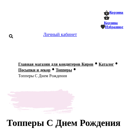
0
0
Корзина
Корзина
Избранное
Личный кабинет
аталог
•
•
Главная магазин для кондитеров Киров
Каталог
•
•
оставка
Посыпки и декор
Топперы
 оплата
Топперы С Днем Рождения
Статьи
О нас
Контакты
Топперы С Днем Рождения