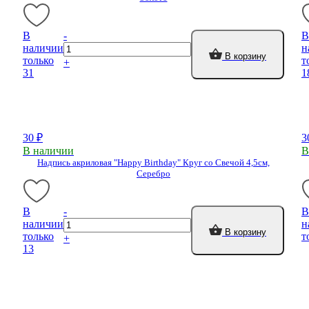
В
-
В
наличии
н
В корзину
только
т
+
31
1
30 ₽
3
В наличии
В
Надпись акриловая "Happy Birthday" Круг со Свечой 4,5см,
Серебро
В
-
В
наличии
н
В корзину
только
т
+
13