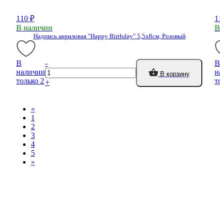
110 ₽
1
В наличии
В
Надпись акриловая "Happy Birthday" 5,5х8см, Розовый
В
-
В
наличии
н
В корзину
только 2
т
+
«
1
2
3
4
5
»