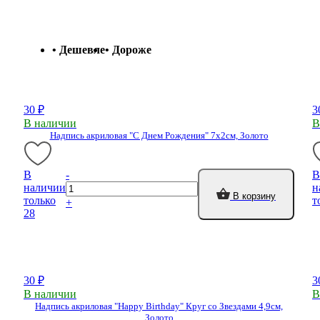
каты
Мастер-
классы
• Дешевле
• Дороже
Заказать
звонок
30 ₽
3
Киров,
В наличии
В
тябрьский
Надпись акриловая "С Днем Рождения" 7х2см, Золото
оспект, 106
fo@kremiko.ru
 (964) 256-54-
В
-
В
наличии
н
В корзину
только
т
+
28
30 ₽
3
В наличии
В
Надпись акриловая "Happy Birthday" Круг со Звездами 4,9см,
Золото