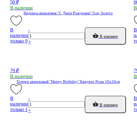
50 ₽
6
В наличии
В
Надпись акриловая "С Днем Рождения" 5см, Золото
В
-
В
наличии
н
В корзину
только 9
т
+
79 ₽
7
В наличии
В
Топпер акриловый "Happy Birthday" Квадрат Розы 10х10см
В
-
В
наличии
н
В корзину
только 1
т
+