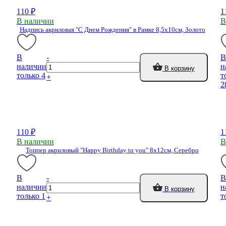
110 ₽
1
В наличии
В
Надпись акриловая "С Днем Рождения" в Рамке 8,5х10см, Золото
В
-
В
наличии
н
В корзину
только 4
т
+
2
110 ₽
1
В наличии
В
Топпер акриловый "Happy Birthday to you" 8х12см, Серебро
В
-
В
наличии
н
В корзину
только 1
т
+