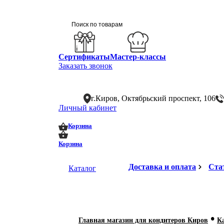
Сертификаты
Мастер-классы
Заказать звонок
г.Киров, Октябрьский проспект, 106
Личный кабинет
0
0
Корзина
Корзина
Доставка и оплата
Ста
Каталог
•
Главная магазин для кондитеров Киров
К