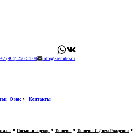
+7 (964) 256-54-08
info@kremiko.ru
тьи
О нас
Контакты
•
•
•
•
аталог
Посыпки и декор
Топперы
Топперы С Днем Рождения