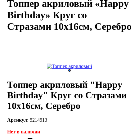
Топпер акриловый «Happy
каты
Мастер-
Birthday» Круг со
классы
Стразами 10х16см, Серебро
Заказать
звонок
Киров,
тябрьский
оспект, 106
fo@kremiko.ru
 (964) 256-54-
Топпер акриловый "Happy
Birthday" Круг со Стразами
10х16см, Серебро
Артикул:
5214513
Нет в наличии