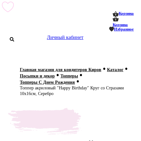
0
0
Корзина
Корзина
Избранное
Личный кабинет
аталог
•
•
Главная магазин для кондитеров Киров
Каталог
•
•
оставка
Посыпки и декор
Топперы
 оплата
•
Топперы С Днем Рождения
Топпер акриловый "Happy Birthday" Круг со Стразами
Статьи
10х16см, Серебро
О нас
Контакты